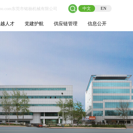
中文
EN
卓越人才
党建护航
供应链管理
信息公开
士后工作站
人才理念
职业成长
校园招聘
社会招聘
招聘动态
党建在线
教育实践
供应链介绍
供应链合作
基本信息
管理架构
人事薪酬
经营成果
重大事项