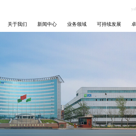
关于我们
新闻中心
业务领域
可持续发展
集团介绍
全球布局
发展历程
资源资质
联系我们
yabo.com东莞市
媒体聚焦
智能电网
智慧能源
智慧城市
招标信息
ESG报告
博
铭杨机械有限公
司新闻